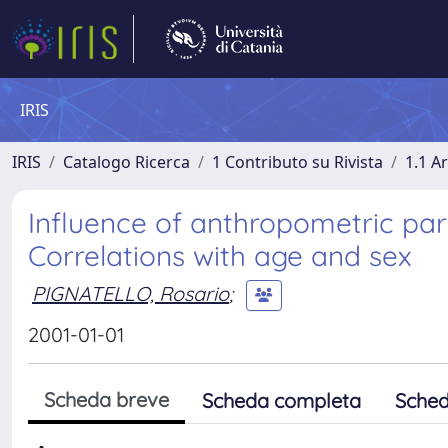
IRIS
IRIS
Catalogo Ricerca
1 Contributo su Rivista
1.1 Ar
Influence of anthropometric pa
Correlations with age and sex
PIGNATELLO, Rosario
;
2001-01-01
Scheda breve
Scheda completa
Sched