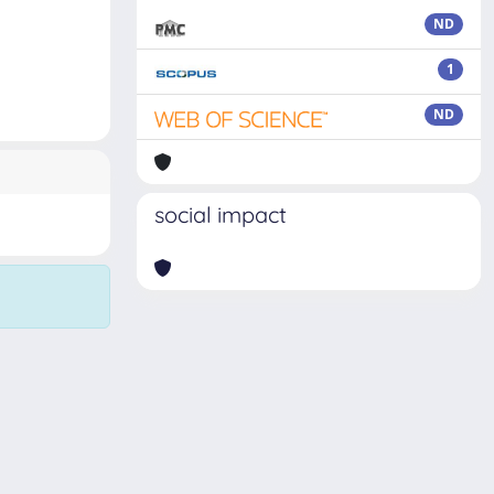
ND
1
ND
social impact