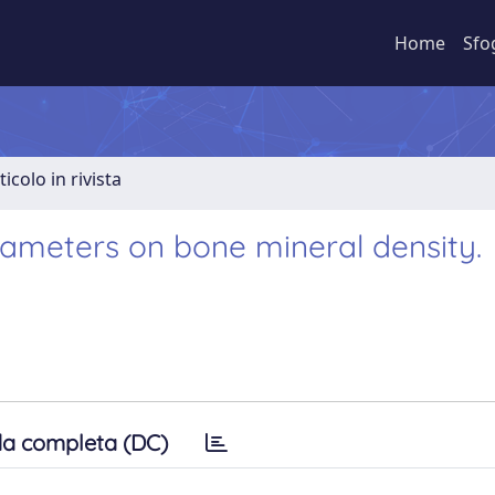
Home
Sfo
ticolo in rivista
rameters on bone mineral density.
a completa (DC)