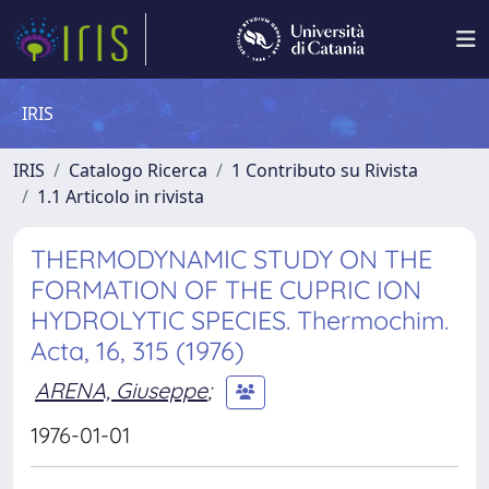
IRIS
IRIS
Catalogo Ricerca
1 Contributo su Rivista
1.1 Articolo in rivista
THERMODYNAMIC STUDY ON THE
FORMATION OF THE CUPRIC ION
HYDROLYTIC SPECIES. Thermochim.
Acta, 16, 315 (1976)
ARENA, Giuseppe
;
1976-01-01