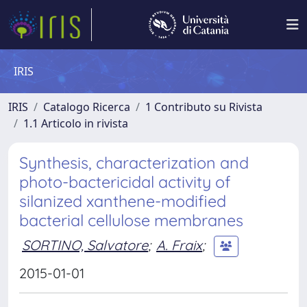
IRIS
IRIS
Catalogo Ricerca
1 Contributo su Rivista
1.1 Articolo in rivista
Synthesis, characterization and
photo-bactericidal activity of
silanized xanthene-modified
bacterial cellulose membranes
SORTINO, Salvatore
;
A. Fraix
;
2015-01-01