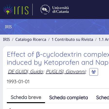
IRIS
IRIS
Catalogo Ricerca
1 Contributo su Rivista
1.1 Ar
Effect of β-cyclodextrin comple
induced by Ketoprofen and Napr
DE GUIDI, Guido
;
PUGLISI, Giovanni
;
1993-01-01
Scheda breve
Scheda completa
Sched