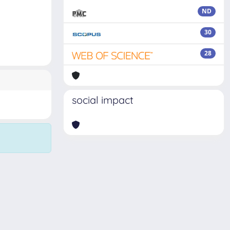
ND
30
28
social impact