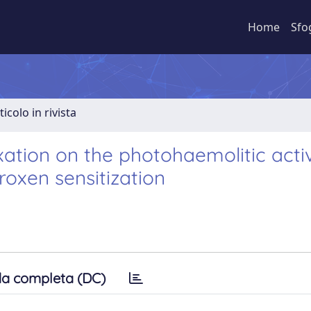
Home
Sfo
ticolo in rivista
xation on the photohaemolitic activ
oxen sensitization
a completa (DC)