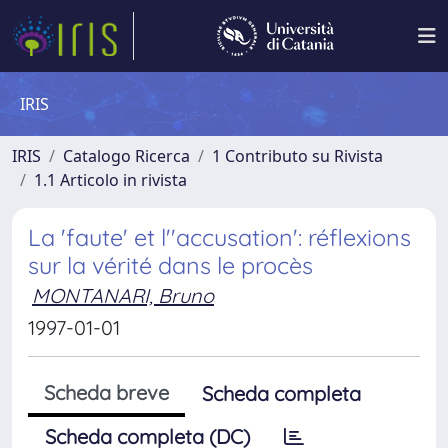
IRIS
IRIS
Catalogo Ricerca
1 Contributo su Rivista
1.1 Articolo in rivista
La 'faute' et l''accusation': réflexions
sur la vérité dans le procès
MONTANARI, Bruno
1997-01-01
Scheda breve
Scheda completa
Scheda completa (DC)