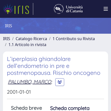
IRIS
IRIS
Catalogo Ricerca
1 Contributo su Rivista
1.1 Articolo in rivista
L’iperplasia ghiandolare
dell’endometrio in pre e
postmenopausa. Rischio oncogeno
PALUMBO, MARCO
;
2001-01-01
Scheda breve
Scheda completa