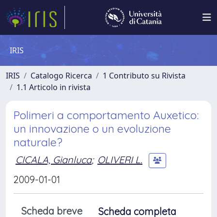
IRIS
IRIS
Catalogo Ricerca
1 Contributo su Rivista
1.1 Articolo in rivista
Polimeri a comportamento Auxetico:
un innovazione o un evoluzione
naturale?
CICALA, Gianluca
;
OLIVERI L.
2009-01-01
Scheda breve
Scheda completa