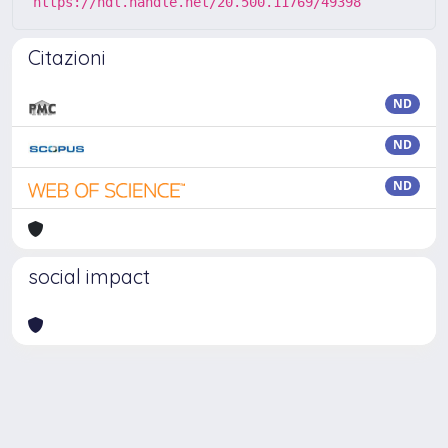
https://hdl.handle.net/20.500.11769/49398
Citazioni
ND
ND
ND
social impact
Powered by
IRIS
-
about IRIS
-