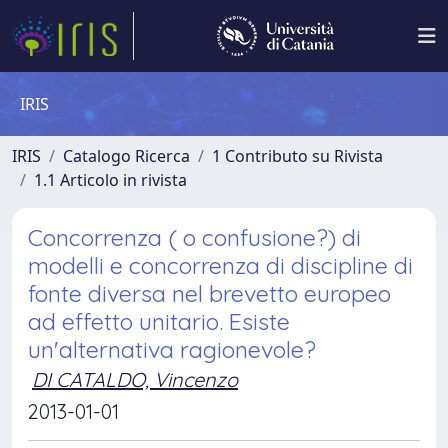
IRIS
IRIS
Catalogo Ricerca
1 Contributo su Rivista
1.1 Articolo in rivista
Concorrenza ( o confusione?) di
modelli e concorrenza di discipline di
fonte diversa nel brevetto europeo
ad effetto unitario. Esiste
un'alternativa ragionevole?
DI CATALDO, Vincenzo
2013-01-01