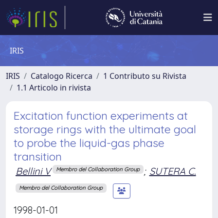
IRIS
IRIS
Catalogo Ricerca
1 Contributo su Rivista
1.1 Articolo in rivista
Excitation function experiments at
storage rings with the ultimate goal
to probe the liquid-gas phase
transition
Bellini V
;
SUTERA C.
Membro del Collaboration Group
Membro del Collaboration Group
1998-01-01