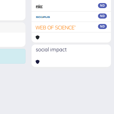
ND
ND
ND
social impact