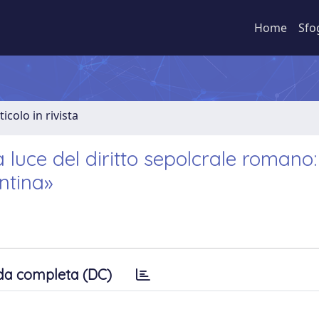
Home
Sfo
ticolo in rivista
la luce del diritto sepolcrale romano:
entina»
da completa (DC)