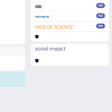
ND
ND
ND
social impact