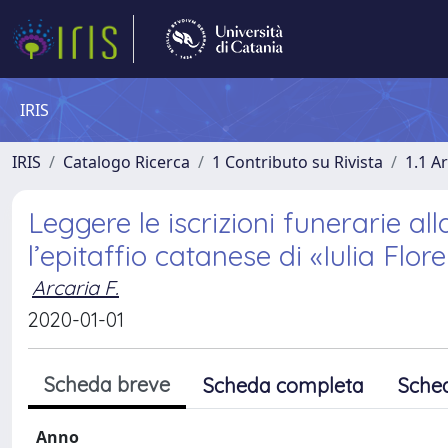
IRIS
IRIS
Catalogo Ricerca
1 Contributo su Rivista
1.1 Ar
Leggere le iscrizioni funerarie al
l’epitaffio catanese di «Iulia Flor
Arcaria F.
2020-01-01
Scheda breve
Scheda completa
Sche
Anno