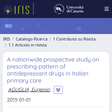
IRIS
IRIS
Catalogo Ricerca
1 Contributo su Rivista
1.1 Articolo in rivista
A nationwide prospective study on
prescribing pattern of
antidepressant drugs in Italian
primary care
AGUGLIA, Eugenio
;
2013-01-01