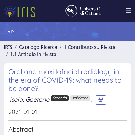
IRIS
IRIS
Catalogo Ricerca
1 Contributo su Rivista
1.1 Articolo in rivista
Oral and maxillofacial radiology in
the era of COVID-19: what needs to
be done?
Isola, Gaetano
;
Secondo
Validation
2021-01-01
Abstract