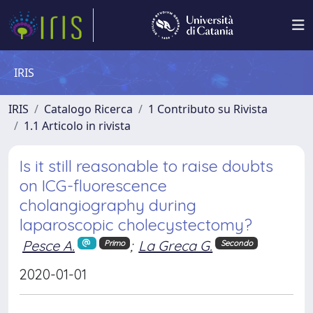
IRIS
IRIS
Catalogo Ricerca
1 Contributo su Rivista
1.1 Articolo in rivista
Is it still reasonable to raise doubts
on ICG-fluorescence
cholangiography during
laparoscopic cholecystectomy?
Pesce A.
;
La Greca G.
Primo
Secondo
2020-01-01