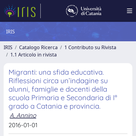
IRIS
IRIS
Catalogo Ricerca
1 Contributo su Rivista
1.1 Articolo in rivista
Migranti: una sfida educativa.
Riflessioni circa un’indagine su
alunni, famiglie e docenti della
scuola Primaria e Secondaria di I°
grado a Catania e provincia.
A. Annino
2016-01-01