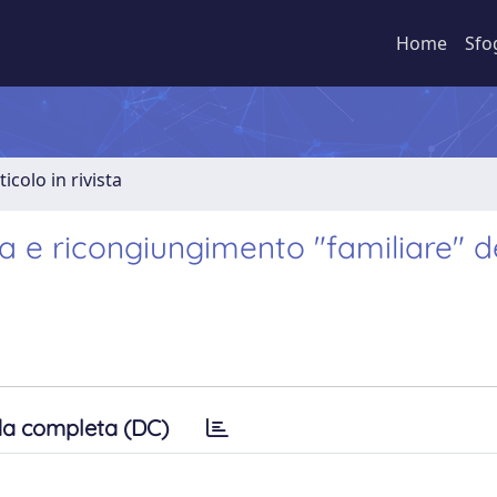
Home
Sfo
ticolo in rivista
na e ricongiungimento "familiare" d
a completa (DC)