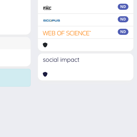
ND
ND
ND
social impact