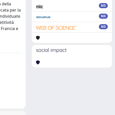
a della
ND
ocata per la
individuate
ND
titività
ND
 Francia e
social impact