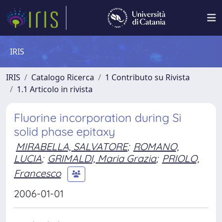
IRIS
IRIS
Catalogo Ricerca
1 Contributo su Rivista
1.1 Articolo in rivista
Fluorine incorporation during Si
solid phase epitaxy
MIRABELLA, SALVATORE
;
ROMANO,
LUCIA
;
GRIMALDI, Maria Grazia
;
PRIOLO,
Francesco
2006-01-01