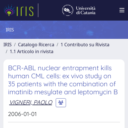
IRIS
IRIS
Catalogo Ricerca
1 Contributo su Rivista
1.1 Articolo in rivista
BCR-ABL nuclear entrapment kills
human CML cells: ex vivo study on
35 patients with the combination of
imatinib mesylate and leptomycin B
VIGNERI, PAOLO
2006-01-01