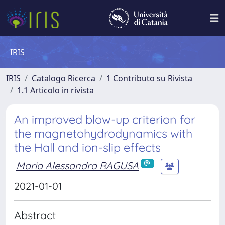
IRIS
IRIS
Catalogo Ricerca
1 Contributo su Rivista
1.1 Articolo in rivista
An improved blow-up criterion for
the magnetohydrodynamics with
the Hall and ion-slip effects
Maria Alessandra RAGUSA
2021-01-01
Abstract