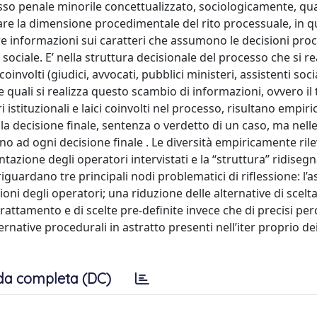
cesso penale minorile concettualizzato, sociologicamente, qu
agare la dimensione procedimentale del rito processuale, in 
re informazioni sui caratteri che assumono le decisioni proc
 sociale. E’ nella struttura decisionale del processo che si r
oinvolti (giudici, avvocati, pubblici ministeri, assistenti socia
lle quali si realizza questo scambio di informazioni, ovvero il 
ri istituzionali e laici coinvolti nel processo, risultano empi
a decisione finale, sentenza o verdetto di un caso, ma nelle 
o ad ogni decisione finale . Le diversità empiricamente rile
tazione degli operatori intervistati e la “struttura” ridisegn
riguardano tre principali nodi problematici di riflessione: l’
zioni degli operatori; una riduzione delle alternative di scelt
rattamento e di scelte pre-definite invece che di precisi per
ternative procedurali in astratto presenti nell’iter proprio d
da completa (DC)