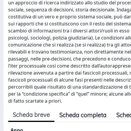
un approccio di ricerca indirizzato allo studio del pro
sociale, sequenza di decisioni, storia decisionale. Ind
costitutiva di un vero e proprio sistema sociale, può da
sui rapporti che si costituiscono con il resto del sistema
scambio di informazioni tra i diversi attori/ruoli in esso c
psicologi, sociologi, polizia giudiziaria). Le condizioni a
comunicazione che si realizza (se si realizza) tra gli atto
rilevabili e trovano testimonianza, non direttamente nell
passaggi, nelle pre-decisioni, che precedono e conducon
l’iter processuale così come descritto dall’autorappresen
rilevazione avvenuta a partire dai fascicoli processuali, 
fascicoli processuali di alcune fasi presenti nelle descri
percorribili quale risultato di una standardizzazione di t
per la “condizione specifica” di “quel” minore; alcune al
di fatto scartate a priori.
Scheda breve
Scheda completa
Sche
Anno