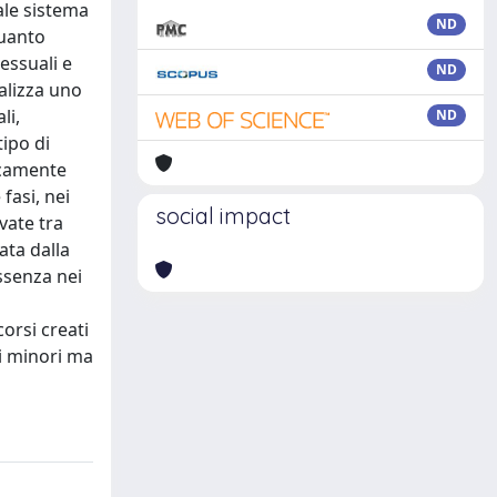
ale sistema
ND
quanto
essuali e
ND
ealizza uno
li,
ND
tipo di
ricamente
fasi, nei
social impact
vate tra
ata dalla
assenza nei
a
corsi creati
ei minori ma