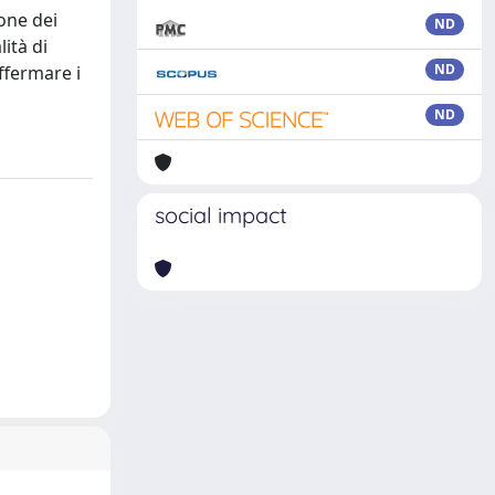
ione dei
ND
ità di
ND
ffermare i
ND
social impact