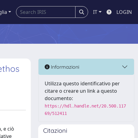
glia
IT
LOGIN
’ethos
Informazioni
Utilizza questo identificativo per
citare o creare un link a questo
documento:
https://hdl.handle.net/20.500.117
69/512411
, e ciò
Citazioni
lative