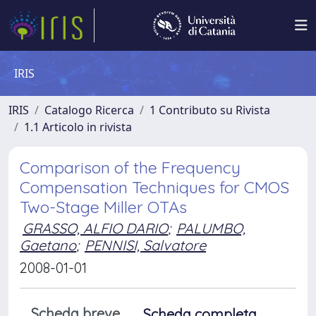
IRIS
IRIS
Catalogo Ricerca
1 Contributo su Rivista
1.1 Articolo in rivista
Comparison of the Frequency
Compensation Techniques for CMOS
Two-Stage Miller OTAs
GRASSO, ALFIO DARIO
;
PALUMBO,
Gaetano
;
PENNISI, Salvatore
2008-01-01
Scheda breve
Scheda completa