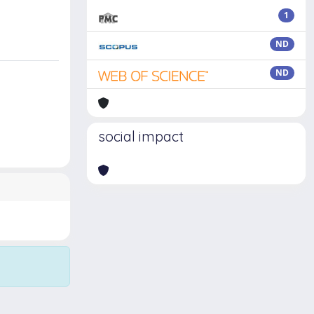
1
ND
ND
social impact