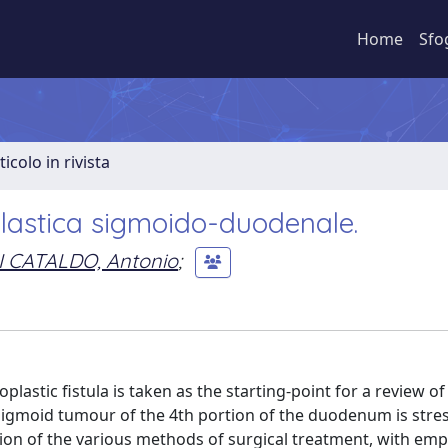
Home
Sfo
ticolo in rivista
oplastica sigmoido-duodenale.
I CATALDO, Antonio
;
lastic fistula is taken as the starting-point for a review of
f a sigmoid tumour of the 4th portion of the duodenum is stre
ussion of the various methods of surgical treatment, with em