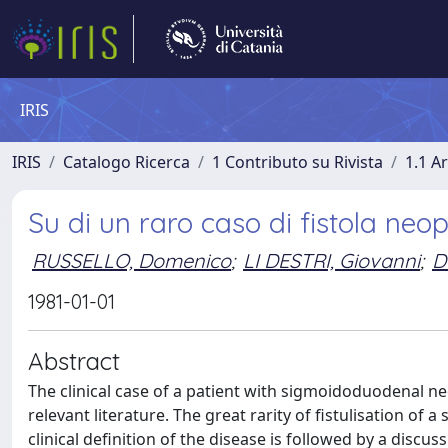
IRIS
IRIS
Catalogo Ricerca
1 Contributo su Rivista
1.1 Ar
Su di un raro caso di fistola ne
RUSSELLO, Domenico
;
LI DESTRI, Giovanni
;
D
1981-01-01
Abstract
The clinical case of a patient with sigmoidoduodenal neop
relevant literature. The great rarity of fistulisation o
clinical definition of the disease is followed by a disc