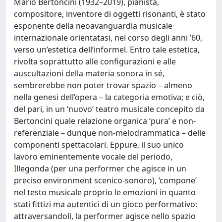
Mario Bertoncini (1932–2019), pianista,
compositore, inventore di oggetti risonanti, è stato
esponente della neoavanguardia musicale
internazionale orientatasi, nel corso degli anni ’60,
verso un’estetica dell’informel. Entro tale estetica,
rivolta soprattutto alle configurazioni e alle
auscultazioni della materia sonora in sé,
sembrerebbe non poter trovar spazio – almeno
nella genesi dell’opera – la categoria emotiva; e ciò,
del pari, in un ‘nuovo’ teatro musicale concepito da
Bertoncini quale relazione organica ‘pura’ e non-
referenziale – dunque non-melodrammatica – delle
componenti spettacolari. Eppure, il suo unico
lavoro eminentemente vocale del periodo,
Illegonda (per una performer che agisce in un
preciso environment scenico-sonoro), ‘compone’
nel testo musicale proprio le emozioni in quanto
stati fittizi ma autentici di un gioco performativo:
attraversandoli, la performer agisce nello spazio