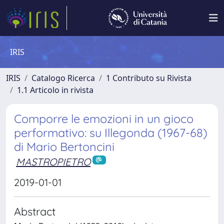
IRIS
IRIS
Catalogo Ricerca
1 Contributo su Rivista
1.1 Articolo in rivista
Comporre le emozioni in un gioco
performativo: su Illegonda (1967-68)
di Mario Bertoncini
MASTROPIETRO
2019-01-01
Abstract