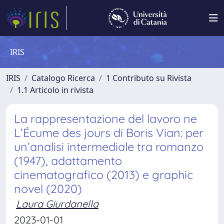
IRIS
IRIS
Catalogo Ricerca
1 Contributo su Rivista
1.1 Articolo in rivista
La rappresentazione del lavoro ne
L’Écume des jours di Boris Vian: per
un’analisi intermediale tra romanzo
(1947), adattamento
cinematografico (2013) e graphic
novel (2020)
Laura Giurdanella
2023-01-01