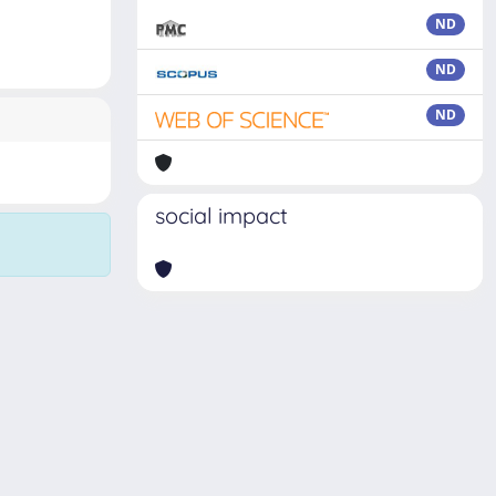
ND
ND
ND
social impact