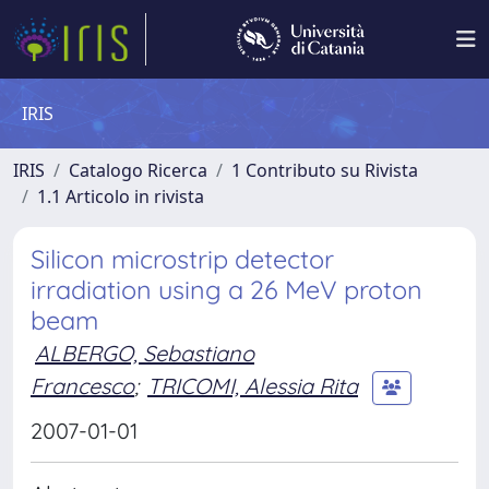
IRIS
IRIS
Catalogo Ricerca
1 Contributo su Rivista
1.1 Articolo in rivista
Silicon microstrip detector
irradiation using a 26 MeV proton
beam
ALBERGO, Sebastiano
Francesco
;
TRICOMI, Alessia Rita
2007-01-01