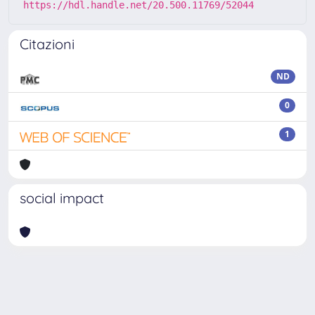
https://hdl.handle.net/20.500.11769/52044
Citazioni
ND
0
1
social impact
Powered by
IRIS
-
about IRIS
-