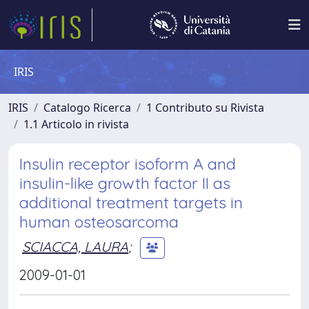
IRIS
IRIS
Catalogo Ricerca
1 Contributo su Rivista
1.1 Articolo in rivista
Insulin receptor isoform A and
insulin-like growth factor II as
additional treatment targets in
human osteosarcoma
SCIACCA, LAURA
;
2009-01-01