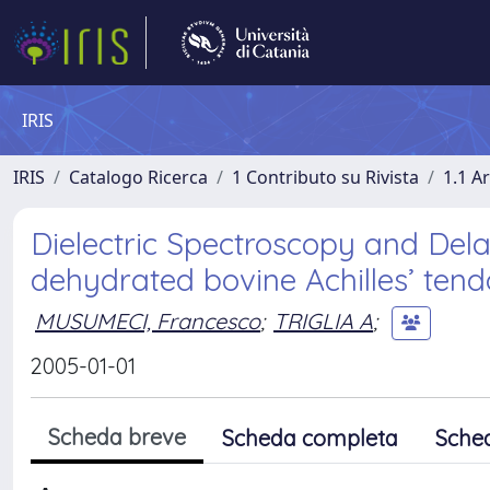
IRIS
IRIS
Catalogo Ricerca
1 Contributo su Rivista
1.1 Ar
Dielectric Spectroscopy and De
dehydrated bovine Achilles’ ten
MUSUMECI, Francesco
;
TRIGLIA A
;
2005-01-01
Scheda breve
Scheda completa
Sche