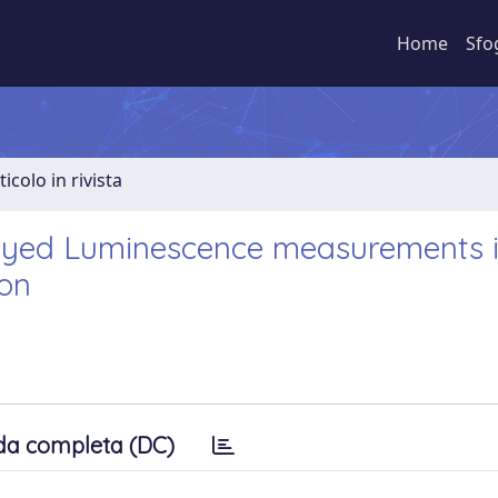
Home
Sfo
ticolo in rivista
layed Luminescence measurements 
don
da completa (DC)