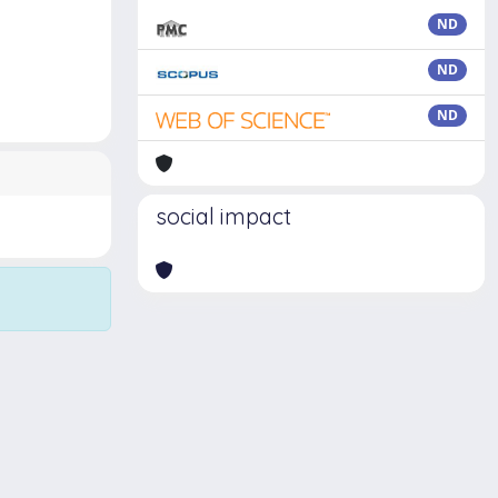
ND
ND
ND
social impact