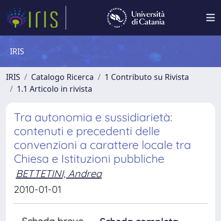
IRIS
IRIS
Catalogo Ricerca
1 Contributo su Rivista
1.1 Articolo in rivista
Tra autonomia e sussidiarietà:
contenuti e precedenti delle
convenzioni a carattere locale tra
Chiesa e Istituzioni pubbliche
BETTETINI, Andrea
2010-01-01