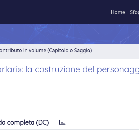
Home
Sfo
ontributo in volume (Capitolo o Saggio)
rlari»: la costruzione del personagg
da completa (DC)