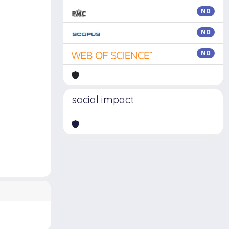
ND
ND
ND
social impact