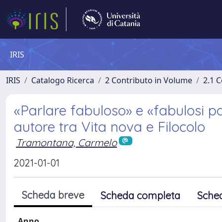
IRIS
IRIS
Catalogo Ricerca
2 Contributo in Volume
2.1 C
«Parlare fabuloso» e «fabulosi pa
autore tra Vita nova e Filocolo
Tramontana, Carmelo
2021-01-01
Scheda breve
Scheda completa
Sche
Anno