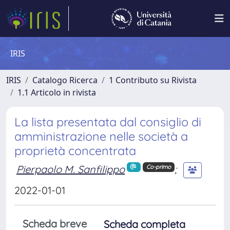
IRIS
IRIS
Catalogo Ricerca
1 Contributo su Rivista
1.1 Articolo in rivista
La lista presentata dal consiglio di
amministrazione nelle società a
proprietà concentrata
Pierpaolo M. Sanfilippo
;
Co-primo
2022-01-01
Scheda breve
Scheda completa