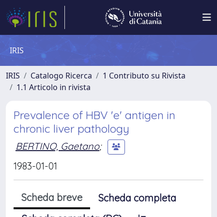
IRIS
IRIS
Catalogo Ricerca
1 Contributo su Rivista
1.1 Articolo in rivista
Prevalence of HBV 'e' antigen in
chronic liver pathology
BERTINO, Gaetano
;
1983-01-01
Scheda breve
Scheda completa