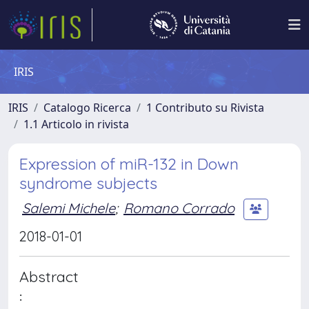
IRIS
IRIS
Catalogo Ricerca
1 Contributo su Rivista
1.1 Articolo in rivista
Expression of miR-132 in Down
syndrome subjects
Salemi Michele
;
Romano Corrado
2018-01-01
Abstract
: