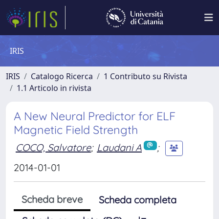
IRIS
IRIS
Catalogo Ricerca
1 Contributo su Rivista
1.1 Articolo in rivista
A New Neural Predictor for ELF
Magnetic Field Strength
COCO, Salvatore
;
Laudani A
;
2014-01-01
Scheda breve
Scheda completa