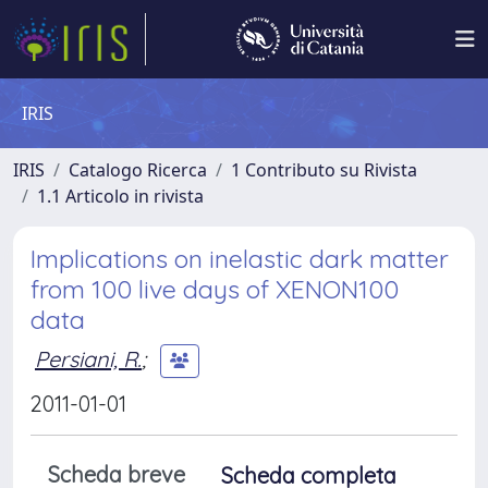
IRIS
IRIS
Catalogo Ricerca
1 Contributo su Rivista
1.1 Articolo in rivista
Implications on inelastic dark matter
from 100 live days of XENON100
data
Persiani, R.
;
2011-01-01
Scheda breve
Scheda completa