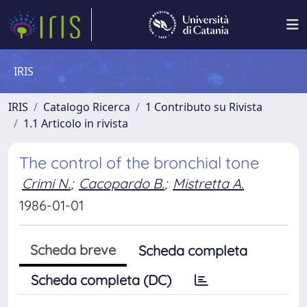
IRIS
IRIS
Catalogo Ricerca
1 Contributo su Rivista
1.1 Articolo in rivista
The control of the bronchial tone
Crimi N.
;
Cacopardo B.
;
Mistretta A.
1986-01-01
Scheda breve
Scheda completa
Scheda completa (DC)