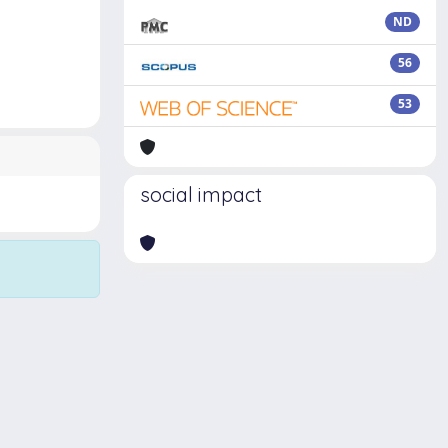
ND
56
53
social impact