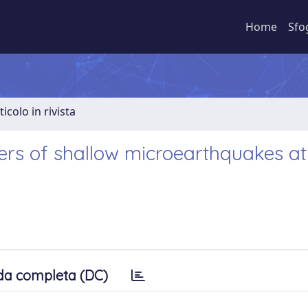
Home
Sfo
ticolo in rivista
rs of shallow microearthquakes at
da completa (DC)