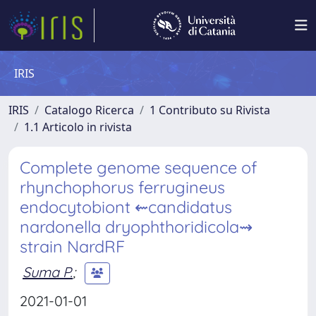
IRIS
IRIS
Catalogo Ricerca
1 Contributo su Rivista
1.1 Articolo in rivista
Complete genome sequence of
rhynchophorus ferrugineus
endocytobiont ⇜candidatus
nardonella dryophthoridicola⇝
strain NardRF
Suma P.
;
2021-01-01