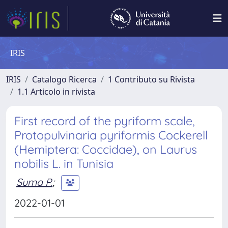
IRIS
IRIS
Catalogo Ricerca
1 Contributo su Rivista
1.1 Articolo in rivista
First record of the pyriform scale,
Protopulvinaria pyriformis Cockerell
(Hemiptera: Coccidae), on Laurus
nobilis L. in Tunisia
Suma P.
;
2022-01-01