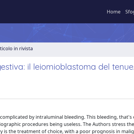
Home
Sfo
ticolo in rivista
stiva: il leiomioblastoma del tenue
omplicated by intraluminal bleeding. This bleeding, that's 
graphic procedures being useless. The Authors stress the 
 is the treatment of choice, with a poor prognosis in mali