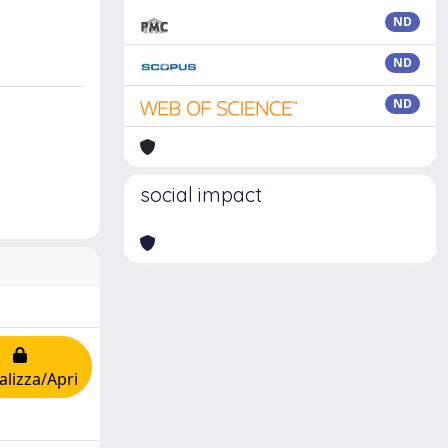
ND
ND
ND
social impact
alizza/Apri