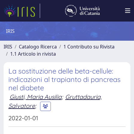
IRIS
IRIS
Catalogo Ricerca
1 Contributo su Rivista
1.1 Articolo in rivista
La sostituzione delle beta-cellule:
indicazioni al trapianto di pancreas
nel diabete
Giusti, Maria Ausilia
;
Gruttadauria,
Salvatore
;
2022-01-01