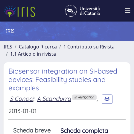
IRIS
IRIS
Catalogo Ricerca
1 Contributo su Rivista
1.1 Articolo in rivista
Biosensor integration on Si-based
devices: Feasibility studies and
examples
S Conoci
;
A Scandurra
;
Investigation
2013-01-01
Scheda breve
Scheda completa