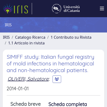
IRIS
IRIS
Catalogo Ricerca
1 Contributo su Rivista
1.1 Articolo in rivista
SIMIFF study: Italian fungal registry
of mold infections in hematological
and non-hematological patients.
OLIVERI, Salvatore
;
2014-01-01
Scheda breve
Scheda completa