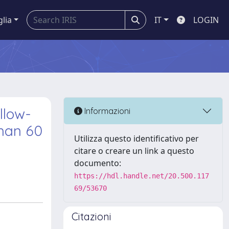
glia
IT
LOGIN
llow-
Informazioni
than 60
Utilizza questo identificativo per
citare o creare un link a questo
documento:
https://hdl.handle.net/20.500.117
69/53670
Citazioni