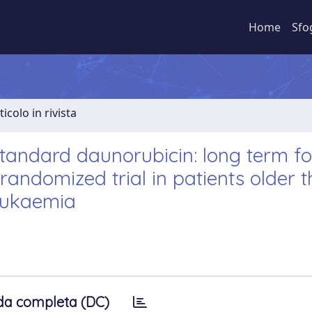
Home
Sfo
ticolo in rivista
tandard daunorubicin: long term fo
andomized trial in patients older 
eukaemia
da completa (DC)