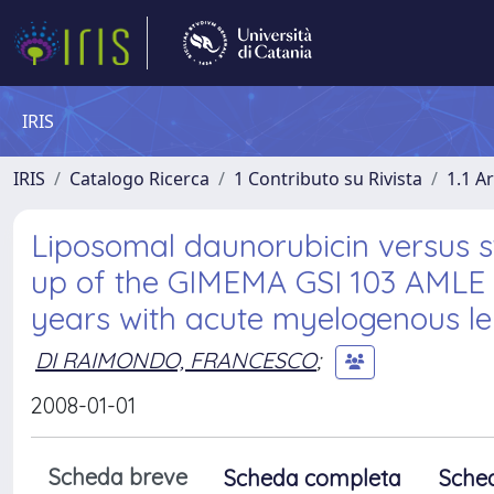
IRIS
IRIS
Catalogo Ricerca
1 Contributo su Rivista
1.1 Ar
Liposomal daunorubicin versus s
up of the GIMEMA GSI 103 AMLE r
years with acute myelogenous l
DI RAIMONDO, FRANCESCO
;
2008-01-01
Scheda breve
Scheda completa
Sche