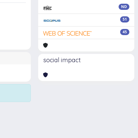
ND
51
45
social impact