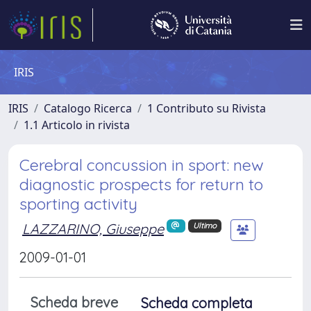
IRIS
IRIS
Catalogo Ricerca
1 Contributo su Rivista
1.1 Articolo in rivista
Cerebral concussion in sport: new
diagnostic prospects for return to
sporting activity
LAZZARINO, Giuseppe
Ultimo
2009-01-01
Scheda breve
Scheda completa