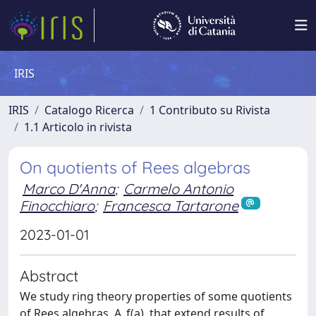
IRIS
IRIS
Catalogo Ricerca
1 Contributo su Rivista
1.1 Articolo in rivista
On quotients of Rees algebras
Marco D'Anna
;
Carmelo Antonio
Finocchiaro
;
Francesca Tartarone
2023-01-01
Abstract
We study ring theory properties of some quotients
of Rees algebras, A_f(a), that extend results of