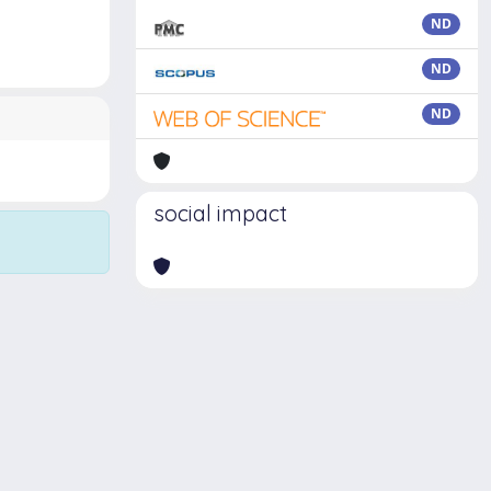
ND
ND
ND
social impact