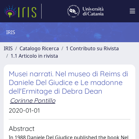
IRIS
IRIS
Catalogo Ricerca
1 Contributo su Rivista
1.1 Articolo in rivista
Musei narrati. Nel museo di Reims di
Daniele Del Giudice e Le madonne
dell'Ermitage di Debra Dean
Corinne Pontillo
2020-01-01
Abstract
In 1988 Daniele Del Giudice published the book Nel