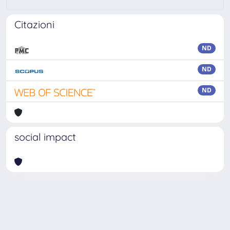
Citazioni
ND
ND
ND
social impact
Powered by
IRIS
-
about IRIS
-